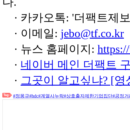
다.
· 카카오톡: '더팩트제보
· 이메일:
jebo@tf.co.kr
· 뉴스 홈페이지:
https:/
·
네이버 메인 더팩트 
·
그곳이 알고싶냐? [영
#정몽규
#hdc
#계열사누락
#상호출자제한기업집단
#공정거