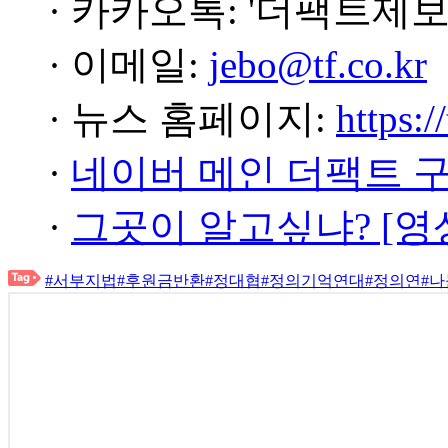
· 카카오톡: '더팩트제보
· 이메일:
jebo@tf.co.kr
· 뉴스 홈페이지:
https:/
·
네이버 메인 더팩트 
·
그곳이 알고싶냐? [영
#서부지법
#후원금반환
#정대협
#정의기억연대
#정의연
#