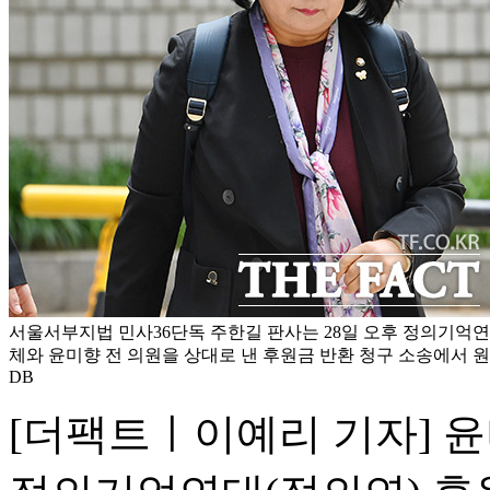
서울서부지법 민사36단독 주한길 판사는 28일 오후 정의기억연
체와 윤미향 전 의원을 상대로 낸 후원금 반환 청구 소송에서 원
DB
[더팩트ㅣ이예리 기자] 