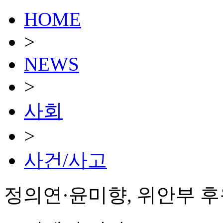
HOME
>
NEWS
>
사회
>
사건/사고
정의연·윤미향, 위안부 후