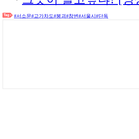
#서소문
#고가차도
#붕괴
#참변
#서울시
#단독