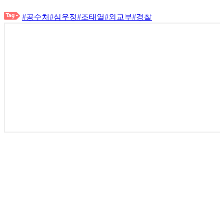
#공수처
#심우정
#조태열
#외교부
#경찰