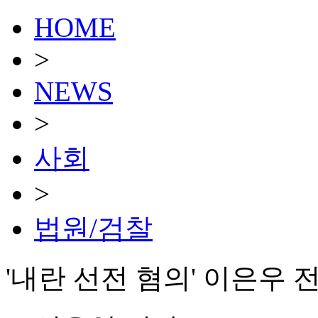
HOME
>
NEWS
>
사회
>
법원/검찰
'내란 선전 혐의' 이은우 