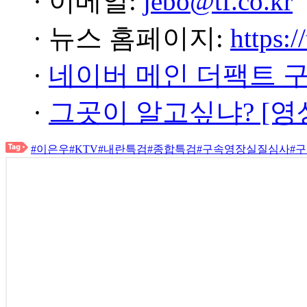
· 이메일:
jebo@tf.co.kr
· 뉴스 홈페이지:
https:/
·
네이버 메인 더팩트 
·
그곳이 알고싶냐? [영
#이은우
#KTV
#내란특검
#종합특검
#구속영장실질심사
#