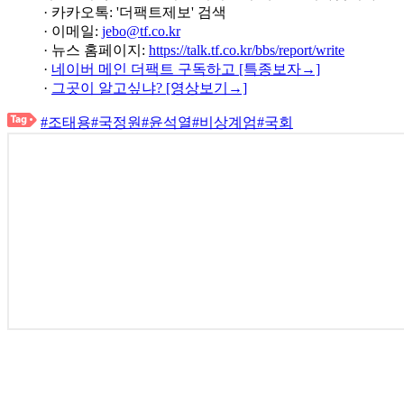
· 카카오톡: '더팩트제보' 검색
· 이메일:
jebo@tf.co.kr
· 뉴스 홈페이지:
https://talk.tf.co.kr/bbs/report/write
·
네이버 메인 더팩트 구독하고 [특종보자→]
·
그곳이 알고싶냐? [영상보기→]
#조태용
#국정원
#윤석열
#비상계엄
#국회