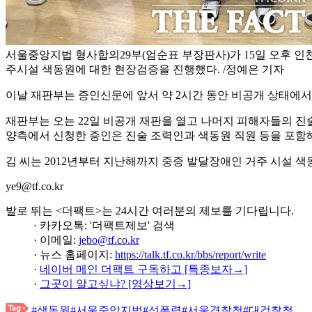
서울중앙지법 형사합의29부(엄순표 부장판사)가 15일 오후 인
주시설 색동원에 대한 현장검증을 진행했다. /정예은 기자
이날 재판부는 증인신문에 앞서 약 2시간 동안 비공개 상태에서
재판부는 오는 22일 비공개 재판을 열고 나머지 피해자들의 진술
양측에서 신청한 증인은 진술 조력인과 색동원 직원 등을 포함해
김 씨는 2012년부터 지난해까지 중증 발달장애인 거주 시설 색
ye9@tf.co.kr
발로 뛰는 <더팩트>는 24시간 여러분의 제보를 기다립니다.
· 카카오톡: '더팩트제보' 검색
· 이메일:
jebo@tf.co.kr
· 뉴스 홈페이지:
https://talk.tf.co.kr/bbs/report/write
·
네이버 메인 더팩트 구독하고 [특종보자→]
·
그곳이 알고싶냐? [영상보기→]
#색동원
#서울중앙지법
#성폭력
#서울경찰청
#대검찰청