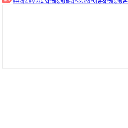
#윤석열
#수사외압
#채상병특검
#조태열
#이종섭
#채상병순