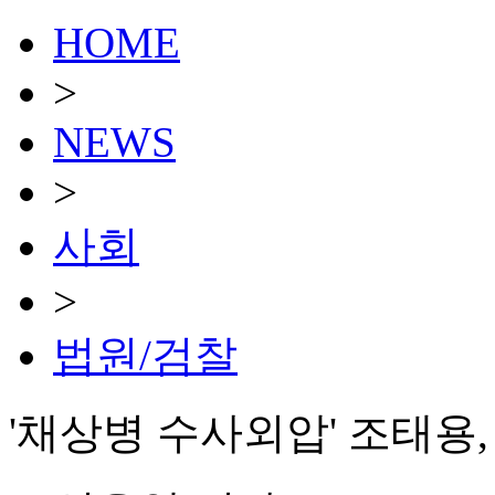
HOME
>
NEWS
>
사회
>
법원/검찰
'채상병 수사외압' 조태용,