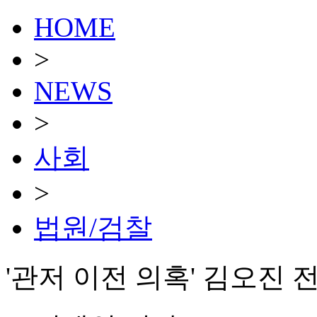
HOME
>
NEWS
>
사회
>
법원/검찰
'관저 이전 의혹' 김오진 