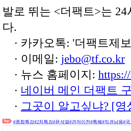
발로 뛰는 <더팩트>는 2
다.
· 카카오톡: '더팩트제보
· 이메일:
jebo@tf.co.kr
· 뉴스 홈페이지:
https:/
·
네이버 메인 더팩트 
·
그곳이 알고싶냐? [영
#종합특검
#2차특검
#윤석열
#관저이전
#특혜
#직권남용
#