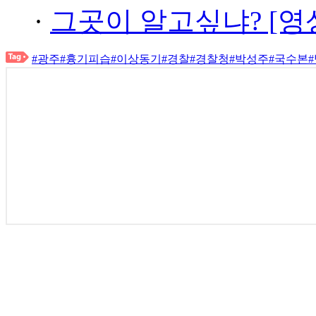
·
그곳이 알고싶냐? [영
#광주
#흉기피습
#이상동기
#경찰
#경찰청
#박성주
#국수본