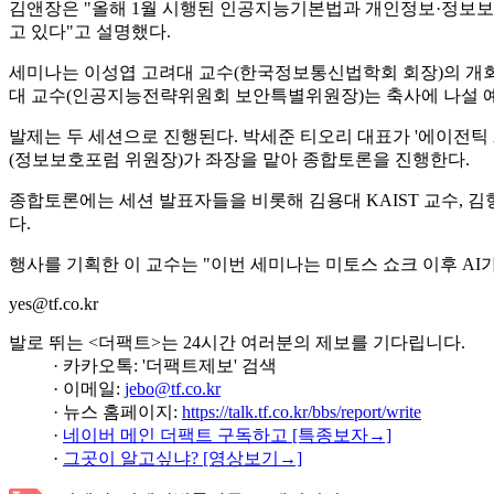
김앤장은 "올해 1월 시행된 인공지능기본법과 개인정보·정보보안
고 있다"고 설명했다.
세미나는 이성엽 고려대 교수(한국정보통신법학회 회장)의 개
대 교수(인공지능전략위원회 보안특별위원장)는 축사에 나설 
발제는 두 세션으로 진행된다. 박세준 티오리 대표가 '에이전틱 A
(정보보호포럼 위원장)가 좌장을 맡아 종합토론을 진행한다.
종합토론에는 세션 발표자들을 비롯해 김용대 KAIST 교수, 
다.
행사를 기획한 이 교수는 "이번 세미나는 미토스 쇼크 이후 AI
yes@tf.co.kr
발로 뛰는 <더팩트>는 24시간 여러분의 제보를 기다립니다.
· 카카오톡: '더팩트제보' 검색
· 이메일:
jebo@tf.co.kr
· 뉴스 홈페이지:
https://talk.tf.co.kr/bbs/report/write
·
네이버 메인 더팩트 구독하고 [특종보자→]
·
그곳이 알고싶냐? [영상보기→]