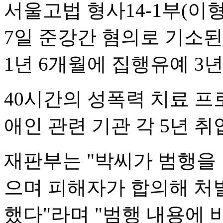
서울고법 형사14-1부(이
7일 준강간 혐의로 기소된
1년 6개월에 집행유예 3
40시간의 성폭력 치료 프
애인 관련 기관 각 5년 
재판부는 "박씨가 범행을 
으며 피해자가 합의해 처벌
했다"라며 "범행 내용에 