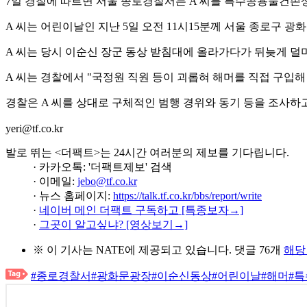
7일 경찰에 따르면 서울 종로경찰서는 A 씨를 특수공용물건손
A 씨는 어린이날인 지난 5일 오전 11시15분께 서울 종로구 
A 씨는 당시 이순신 장군 동상 받침대에 올라가다가 뒤늦게 덜
A 씨는 경찰에서 "국정원 직원 등이 괴롭혀 해머를 직접 구입해
경찰은 A 씨를 상대로 구체적인 범행 경위와 동기 등을 조사하고
yeri@tf.co.kr
발로 뛰는 <더팩트>는 24시간 여러분의 제보를 기다립니다.
· 카카오톡: '더팩트제보' 검색
· 이메일:
jebo@tf.co.kr
· 뉴스 홈페이지:
https://talk.tf.co.kr/bbs/report/write
·
네이버 메인 더팩트 구독하고 [특종보자→]
·
그곳이 알고싶냐? [영상보기→]
※ 이 기사는
NATE
에 제공되고 있습니다.
댓글 76개
해당
#종로경찰서
#광화문광장
#이순신동상
#어린이날
#해머
#