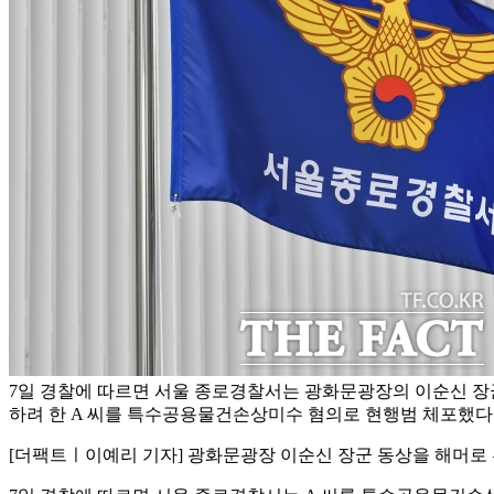
7일 경찰에 따르면 서울 종로경찰서는 광화문광장의 이순신 장
하려 한 A 씨를 특수공용물건손상미수 혐의로 현행범 체포했다. 
[더팩트ㅣ이예리 기자] 광화문광장 이순신 장군 동상을 해머로