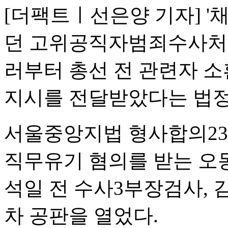
[더팩트ㅣ선은양 기자] '
던 고위공직자범죄수사처(
러부터 총선 전 관련자 소
지시를 전달받았다는 법정
서울중앙지법 형사합의23
직무유기 혐의를 받는 오동
석일 전 수사3부장검사, 
차 공판을 열었다.