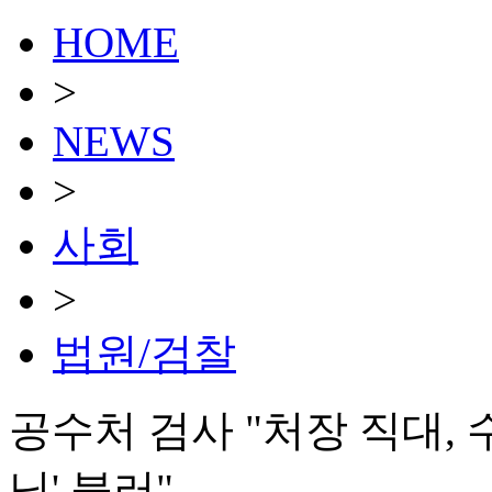
HOME
>
NEWS
>
사회
>
법원/검찰
공수처 검사 "처장 직대, 
님' 불러"