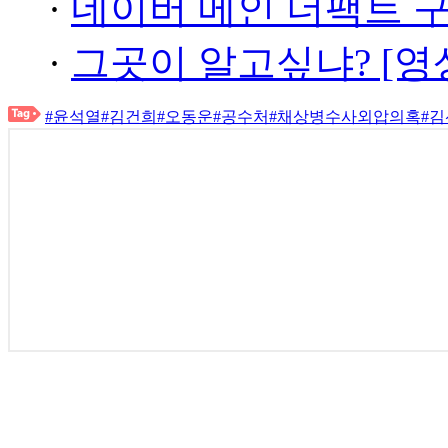
·
네이버 메인 더팩트 
·
그곳이 알고싶냐? [영
#윤석열
#김건희
#오동운
#공수처
#채상병수사외압의혹
#