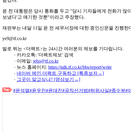
담겼다.
윤 전 대통령은 당시 통화를 두고 "당시 기자들에게 전화가 많
보냈다'고 얘기한 것뿐"이라고 주장했다.
재판부는 내달 11일 윤 전 세무서장에 대한 증인신문을 진행한다
ye9@tf.co.kr
발로 뛰는 <더팩트>는 24시간 여러분의 제보를 기다립니다.
· 카카오톡: '더팩트제보' 검색
· 이메일:
jebo@tf.co.kr
· 뉴스 홈페이지:
https://talk.tf.co.kr/bbs/report/write
·
네이버 메인 더팩트 구독하고 [특종보자→]
·
그곳이 알고싶냐? [영상보기→]
#윤석열
#윤우진
#윤대진
#공직선거법
#허위사실
#중수부
#