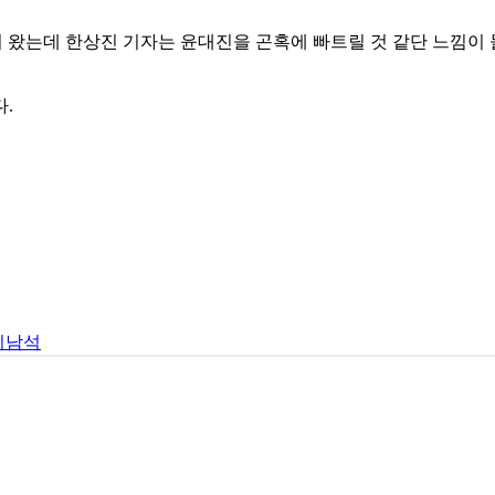
이 왔는데 한상진 기자는 윤대진을 곤혹에 빠트릴 것 같단 느낌이
.
이남석