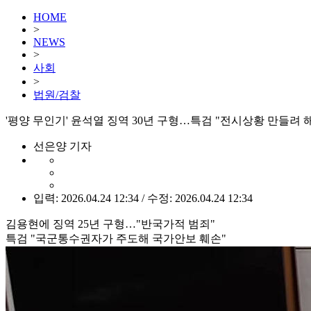
HOME
>
NEWS
>
사회
>
법원/검찰
'평양 무인기' 윤석열 징역 30년 구형…특검 "전시상황 만들려 
선은양 기자
입력: 2026.04.24 12:34 / 수정: 2026.04.24 12:34
김용현에 징역 25년 구형…"반국가적 범죄"
특검 "국군통수권자가 주도해 국가안보 훼손"