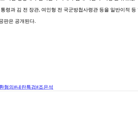
대통령과 김 전 장관, 여인형 전 국군방첩사령관 등을 일반이적 등
공판은 공개된다.
외환혐의
#내란특검
#조은석