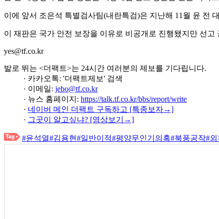
이에 앞서 조은석 특별검사팀(내란특검)은 지난해 11월 윤 전 
이 재판은 국가 안전 보장을 이유로 비공개로 진행됐지만 선고 
yes@tf.co.kr
발로 뛰는 <더팩트>는 24시간 여러분의 제보를 기다립니다.
· 카카오톡: '더팩트제보' 검색
· 이메일:
jebo@tf.co.kr
· 뉴스 홈페이지:
https://talk.tf.co.kr/bbs/report/write
·
네이버 메인 더팩트 구독하고 [특종보자→]
·
그곳이 알고싶냐? [영상보기→]
#윤석열
#김용현
#일반이적
#평양무인기의혹
#북풍공작
#