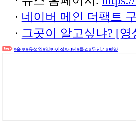
· 뉴스 홈페이지:
https:/
·
네이버 메인 더팩트 
·
그곳이 알고싶냐? [영
#속보
#윤석열
#일반이적
#30년
#특검
#무인기
#평양