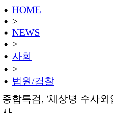
HOME
>
NEWS
>
사회
>
법원/검찰
종합특검, '채상병 수사외
사