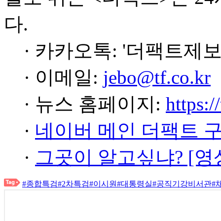
다.
· 카카오톡: '더팩트제보
· 이메일:
jebo@tf.co.kr
· 뉴스 홈페이지:
https:/
·
네이버 메인 더팩트 
·
그곳이 알고싶냐? [영
#종합특검
#2차특검
#이시원
#대통령실
#공직기강비서관
#