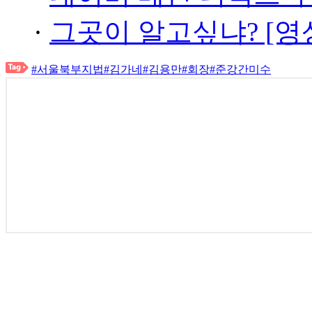
·
그곳이 알고싶냐? [영
#서울북부지법
#김가네
#김용만
#회장
#준강간미수