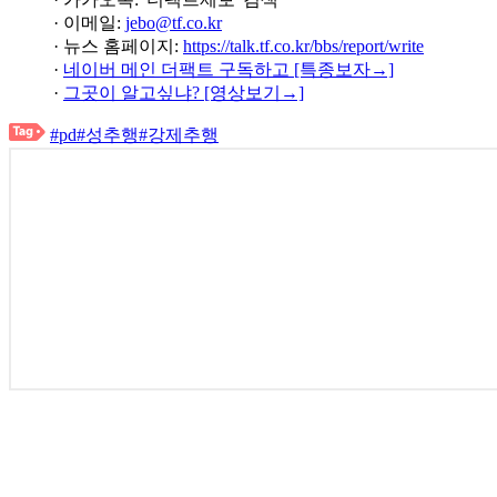
· 이메일:
jebo@tf.co.kr
· 뉴스 홈페이지:
https://talk.tf.co.kr/bbs/report/write
·
네이버 메인 더팩트 구독하고 [특종보자→]
·
그곳이 알고싶냐? [영상보기→]
#pd
#성추행
#강제추행