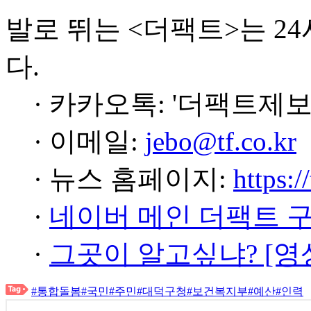
발로 뛰는 <더팩트>는 2
다.
· 카카오톡: '더팩트제보
· 이메일:
jebo@tf.co.kr
· 뉴스 홈페이지:
https:/
·
네이버 메인 더팩트 
·
그곳이 알고싶냐? [영
#통합돌봄
#국민
#주민
#대덕구청
#보건복지부
#예산
#인력