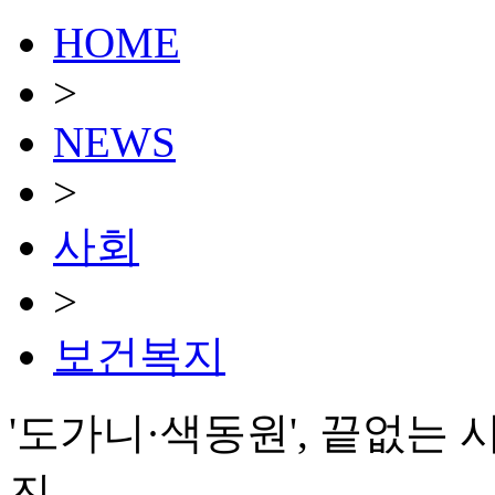
HOME
>
NEWS
>
사회
>
보건복지
'도가니·색동원', 끝없는 
진