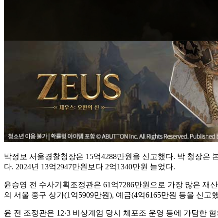
박정보 서울경찰청장은 15억4288만원을 신고했다. 박 청장은 본인
다. 2024년 13억2947만원보다 2억1340만원 늘었다.
윤승영 전 수사기획조정관은 61억7286만원으로 가장 많은 재산을
의 서울 중구 상가(1억5909만원), 예금(4억6165만원 등을 신고했
윤 전 조정관은 12·3 비상계엄 당시 체포조 운영 등에 가담한 