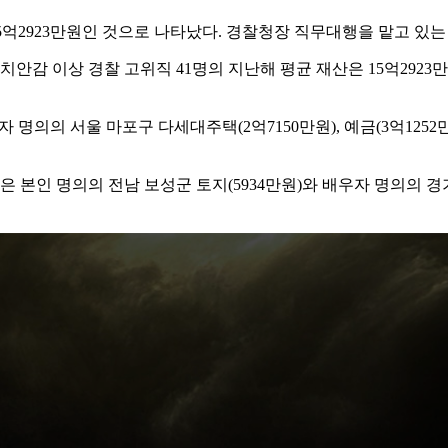
5억2923만원인 것으로 나타났다. 경찰청장 직무대행을 맡고 있는
이상 경찰 고위직 41명의 지난해 평균 재산은 15억2923만원으로 
명의의 서울 마포구 다세대주택(2억7150만원), 예금(3억1252만원
본인 명의의 전남 보성군 토지(5934만원)와 배우자 명의의 경기 안