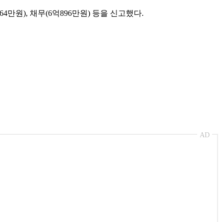
만원), 채무(6억896만원) 등을 신고했다.
AD