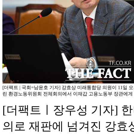
[더팩트 | 국회=남윤호 기자] 강효상 미래통합당 의원이 11일 
린 환경노동위원회 전체회의에서 이재갑 고용노동부 장관에게 
[더팩트ㅣ장우성 기자] 한
의로 재판에 넘겨진 강효