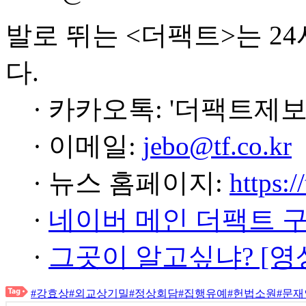
발로 뛰는 <더팩트>는 2
다.
· 카카오톡: '더팩트제보
· 이메일:
jebo@tf.co.kr
· 뉴스 홈페이지:
https:/
·
네이버 메인 더팩트 
·
그곳이 알고싶냐? [영
#강효상
#외교상기밀
#정상회담
#집행유예
#헌법소원
#문재