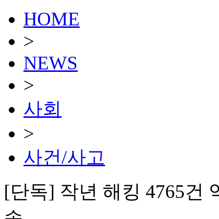
HOME
>
NEWS
>
사회
>
사건/사고
[단독] 작년 해킹 4765건
속