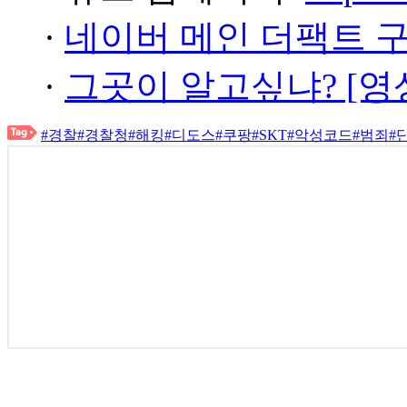
·
네이버 메인 더팩트 
·
그곳이 알고싶냐? [영
#경찰
#경찰청
#해킹
#디도스
#쿠팡
#SKT
#악성코드
#범죄
#