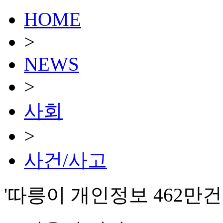
HOME
>
NEWS
>
사회
>
사건/사고
'따릉이 개인정보 462만건 