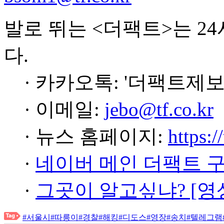
발로 뛰는 <더팩트>는 2
다.
· 카카오톡: '더팩트제보
· 이메일:
jebo@tf.co.kr
· 뉴스 홈페이지:
https:/
·
네이버 메인 더팩트 
·
그곳이 알고싶냐? [영
#서울시
#따릉이
#경찰
#해킹
#디도스
#영장
#송치
#텔레그램