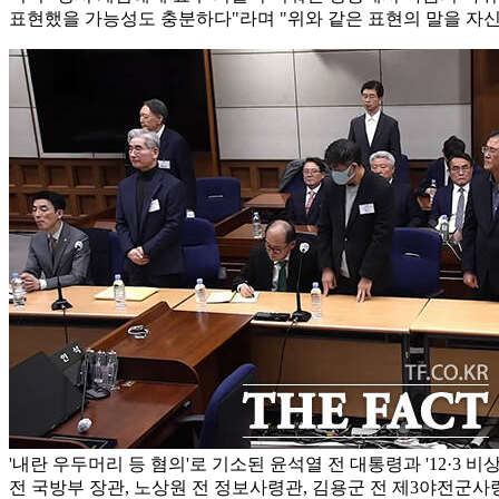
표현했을 가능성도 충분하다"라며 "위와 같은 표현의 말을 자신
'내란 우두머리 등 혐의'로 기소된 윤석열 전 대통령과 '12·3 
전 국방부 장관, 노상원 전 정보사령관, 김용군 전 제3야전군사