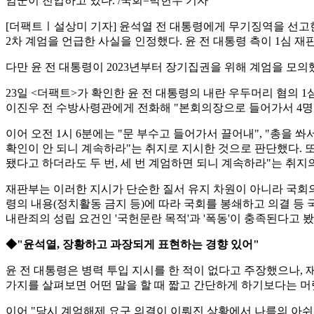
엄군이 진입하고 있다. /국회=박헌우 기자
[더팩트ㅣ설상미 기자] 윤석열 전 대통령에게 무기징역을 선고한
2차 계엄을 언급한 사실을 인정했다. 윤 전 대통령 측이 1심 
다만 윤 전 대통령이 2023년부터 장기집권을 위해 계엄을 모
23일 <더팩트>가 확인한 윤 전 대통령의 내란 우두머리 혐의 1심
이진우 전 수방사령관에게 전화해 "본회의장으로 들어가서 4명
이어 오전 1시 6분에는 "문 부수고 들어가서 끌어내", "총을 
확인이 안 되니 계속하라"는 취지로 지시한 것으로 판단했다. 또
됐다고 하더라도 두 번, 세 번 계엄하면 되니 계속하라"는 취지
재판부는 이러한 지시가 단순한 질서 유지 차원이 아니라 국회의
령의 내용(정치활동 금지 등)에 따라 국회를 봉쇄하고 의결 등
내란죄의 성립 요건인 '국헌문란 목적'과 '폭동'이 충족된다고 봤
◆"윤석열, 장황하고 과장되게 표현하는 경향 있어"
윤 전 대통령은 병력 투입 지시를 한 적이 없다고 주장했으나, 재
가지를 살펴보면 어떤 말을 할 때 짧고 간단하게 하기보다는 머
이어 "당시 계엄해제 요구 의결이 이뤄진 상황에서 나름의 아쉬