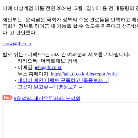
이에 비상계엄 이틀 전인 2024년 12월 1일부터 윤 전 대통령
재판부는 "윤석열은 국회가 정부의 주요 관료들을 탄핵하고 예산
국회가 정부로 하여금 제 기능을 할 수 없도록 만든다고 생각
다"고 판단했다.
snow@tf.co.kr
발로 뛰는 <더팩트>는 24시간 여러분의 제보를 기다립니다.
· 카카오톡: '더팩트제보' 검색
· 이메일:
jebo@tf.co.kr
· 뉴스 홈페이지:
https://talk.tf.co.kr/bbs/report/write
·
네이버 메인 더팩트 구독하고 [특종보자→]
·
그곳이 알고싶냐? [영상보기→]
#윤석열
#내란우두머리
#노상원