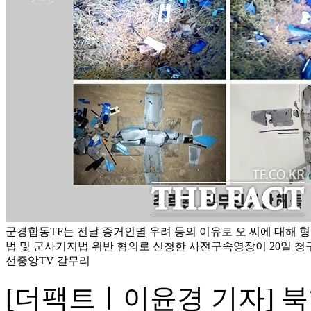
군경합동TF는 전날 증거인멸 우려 등의 이유로 오 씨에 대해 
법 및 군사기지법 위반 혐의로 신청한 사전구속영장이 20일 청구
선중앙TV 갈무리
[더팩트ㅣ이윤경 기자] 