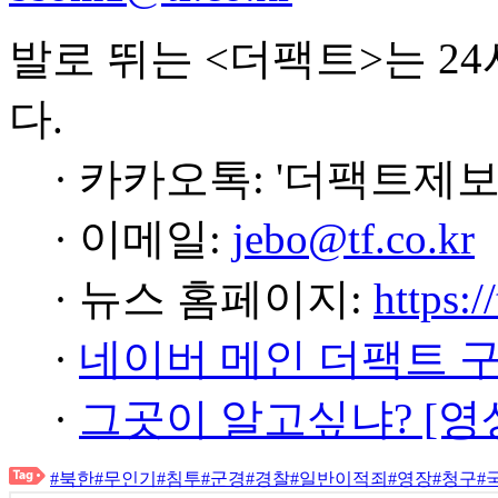
발로 뛰는 <더팩트>는 2
다.
· 카카오톡: '더팩트제보
· 이메일:
jebo@tf.co.kr
· 뉴스 홈페이지:
https:/
·
네이버 메인 더팩트 
·
그곳이 알고싶냐? [영
#북한
#무인기
#침투
#군경
#경찰
#일반이적죄
#영장
#청구
#