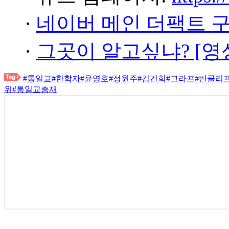
·
네이버 메인 더팩트 
·
그곳이 알고싶냐? [영
#통일교
#한학자
#윤영호
#정원주
#김건희
#그라프
#반클리
위
#통일교총재