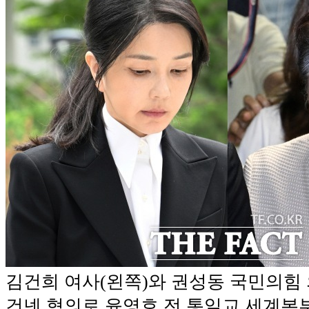
김건희 여사(왼쪽)와 권성동 국민의힘
건넨 혐의로 윤영호 전 통일교 세계본