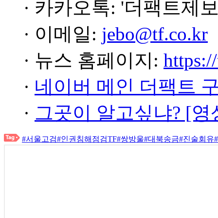
· 카카오톡: '더팩트제보
· 이메일:
jebo@tf.co.kr
· 뉴스 홈페이지:
https:/
·
네이버 메인 더팩트 
·
그곳이 알고싶냐? [영
#서울고검
#인권침해점검TF
#쌍방울
#대북송금
#진술회유