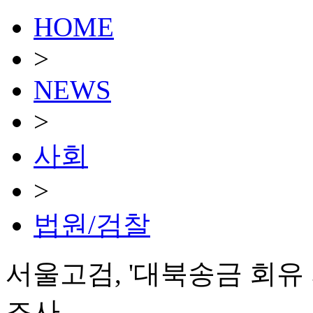
HOME
>
NEWS
>
사회
>
법원/검찰
서울고검, '대북송금 회유
조사