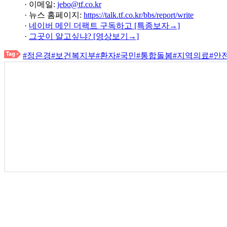
· 이메일:
jebo@tf.co.kr
· 뉴스 홈페이지:
https://talk.tf.co.kr/bbs/report/write
·
네이버 메인 더팩트 구독하고 [특종보자→]
·
그곳이 알고싶냐? [영상보기→]
#정은경
#보건복지부
#환자
#국민
#통합돌봄
#지역의료
#안