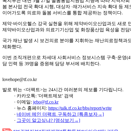
복지부는 내년 3월 27일 돌봄통합지원법 시행에 따라 지역사
봄 본사업 전국 확대 시행, 대상자 ·재가서비스 지속 확대 등
이어가도록 의료와 돌봄 서비스를 통합 제공하는 정책이다.
제약·바이오헬스 강국 실현을 위해 제약바이오산업과도 새로 
제약바이오산업과와 의료기기산업 및 화장품산업 육성을 전담
국가 재난 발생 시 보건의료 분야를 지휘하는 재난의료정책과도
제화했다.
이번 조직개편으로 차세대 사회서비스 정보시스템 구축·운영(4명),
담 인력 등 39명을 증원해 담당 부서에 배치한다.
lovehope@tf.co.kr
발로 뛰는 <더팩트>는 24시간 여러분의 제보를 기다립니다.
· 카카오톡: '더팩트제보' 검색
· 이메일:
jebo@tf.co.kr
· 뉴스 홈페이지:
https://talk.tf.co.kr/bbs/report/write
·
네이버 메인 더팩트 구독하고 [특종보자→]
·
그곳이 알고싶냐? [영상보기→]