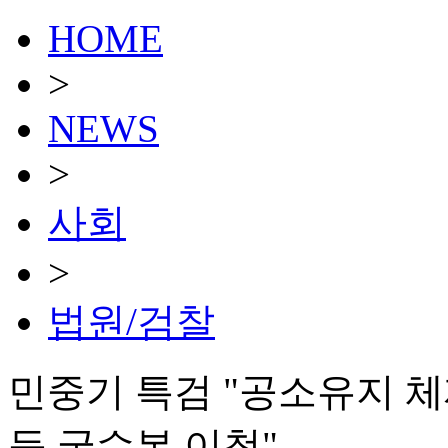
HOME
>
NEWS
>
사회
>
법원/검찰
민중기 특검 "공소유지 
등 국수본 이첩"