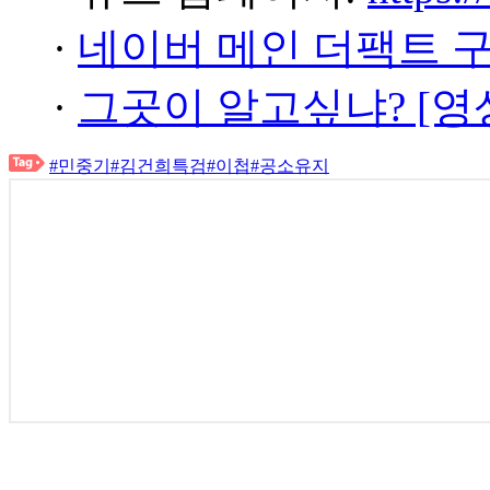
·
네이버 메인 더팩트 
·
그곳이 알고싶냐? [영
#민중기
#김건희특검
#이첩
#공소유지