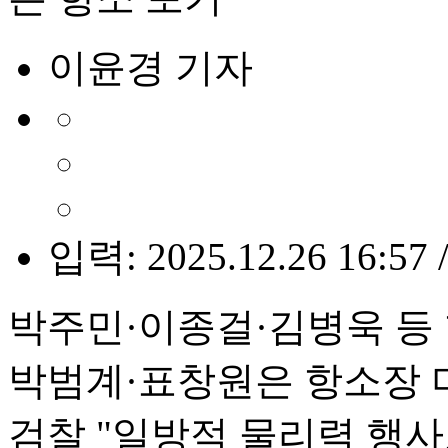
이윤경 기자
입력: 2025.12.26 16:57 
박주민·이종걸·김병욱 등
박범계·표창원은 항소장 
검찰 "일방적 물리력 행사