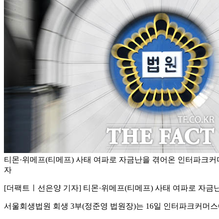
티몬·위메프(티메프) 사태 여파로 자금난을 겪어온 인터파크커머
자
[더팩트ㅣ선은양 기자] 티몬·위메프(티메프) 사태 여파로 자금난
서울회생법원 회생 3부(정준영 법원장)는 16일 인터파크커머스