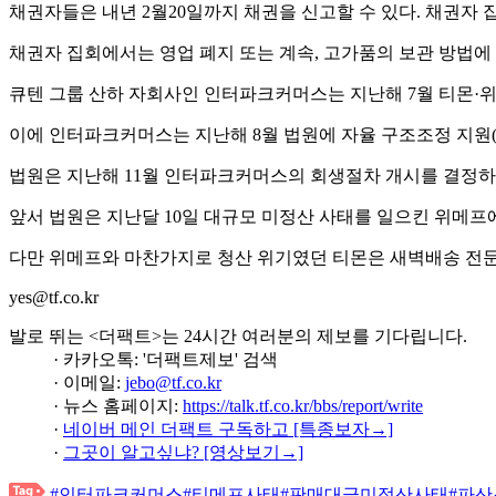
채권자들은 내년 2월20일까지 채권을 신고할 수 있다. 채권자 집
채권자 집회에서는 영업 폐지 또는 계속, 고가품의 보관 방법에
큐텐 그룹 산하 자회사인 인터파크커머스는 지난해 7월 티몬·위
이에 인터파크커머스는 지난해 8월 법원에 자율 구조조정 지원(
법원은 지난해 11월 인터파크커머스의 회생절차 개시를 결정하
앞서 법원은 지난달 10일 대규모 미정산 사태를 일으킨 위메프
다만 위메프와 마찬가지로 청산 위기였던 티몬은 새벽배송 전문
yes@tf.co.kr
발로 뛰는 <더팩트>는 24시간 여러분의 제보를 기다립니다.
· 카카오톡: '더팩트제보' 검색
· 이메일:
jebo@tf.co.kr
· 뉴스 홈페이지:
https://talk.tf.co.kr/bbs/report/write
·
네이버 메인 더팩트 구독하고 [특종보자→]
·
그곳이 알고싶냐? [영상보기→]
#인터파크커머스
#티메프사태
#판매대금미정산사태
#파