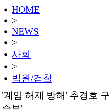
HOME
>
NEWS
>
사회
>
법원/검찰
'계엄 해제 방해' 추경호
승부'