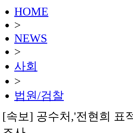
HOME
>
NEWS
>
사회
>
법원/검찰
[속보] 공수처,'전현희 
조사