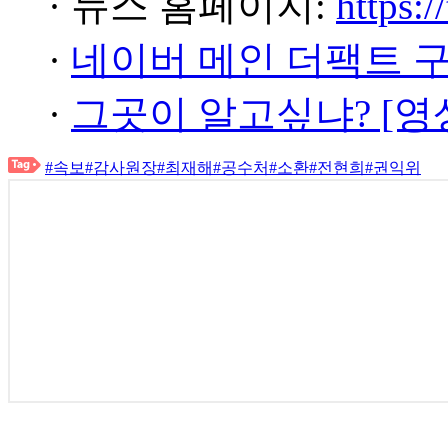
· 뉴스 홈페이지:
https:/
·
네이버 메인 더팩트 
·
그곳이 알고싶냐? [영
#속보
#감사원장
#최재해
#공수처
#소환
#전현희
#권익위