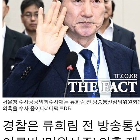
서울청 수사공공범죄수사대는 류희림 전 방송통신심의위원회(방
의혹을 수사 중이다./ 더팩트DB
경찰은 류희림 전 방송통