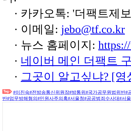
· 카카오톡: '더팩트제보
· 이메일:
jebo@tf.co.kr
· 뉴스 홈페이지:
https:/
·
네이버 메인 더팩트 
·
그곳이 알고싶냐? [영
#이진숙
#전방송통신위원장
#방통위
#국가공무원법위반
#
반
#업무방해혐의
#민원사주의혹
#서울청
#공공범죄수사대
#서