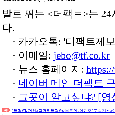
발로 뛰는 <더팩트>는 2
다.
· 카카오톡: '더팩트제보
· 이메일:
jebo@tf.co.kr
· 뉴스 홈페이지:
https:/
·
네이버 메인 더팩트 
·
그곳이 알고싶냐? [영
#특검
#김건희
#김건희특검
#삼부토건
#이기훈
#구속기소
#