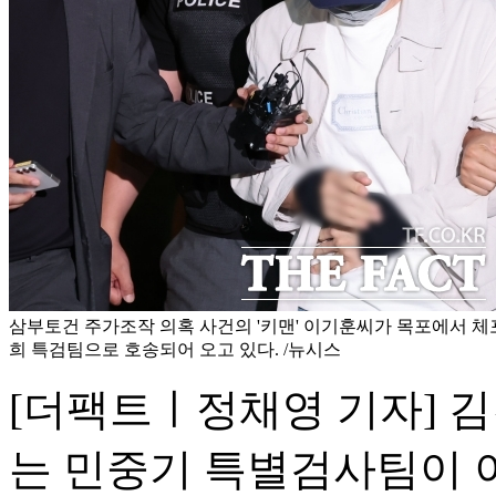
삼부토건 주가조작 의혹 사건의 '키맨' 이기훈씨가 목포에서 체포
희 특검팀으로 호송되어 오고 있다. /뉴시스
[더팩트ㅣ정채영 기자] 
는 민중기 특별검사팀이 