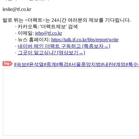
leslie@tf.co.kr
발로 뛰는 <더팩트>는 24시간 여러분의 제보를 기다립니다.
· 카카오톡: '더팩트제보' 검색
· 이메일:
jebo@tf.co.kr
· 뉴스 홈페이지:
https://talk.tf.co.kr/bbs/report/write
·
네이버 메인 더팩트 구독하고 [특종보자→]
·
그곳이 알고싶냐? [영상보기→]
#속보
#윤석열
#중계
#특검
#서울중앙지법
#내란
#계엄
#특