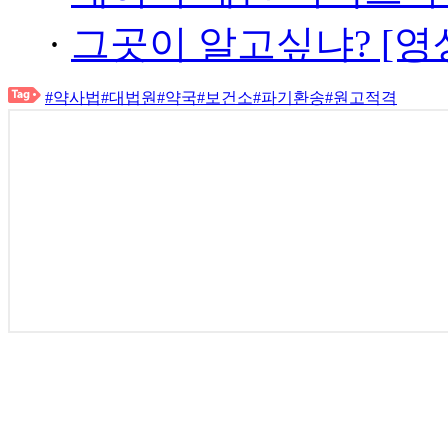
·
그곳이 알고싶냐? [영
#약사법
#대법원
#약국
#보건소
#파기환송
#원고적격