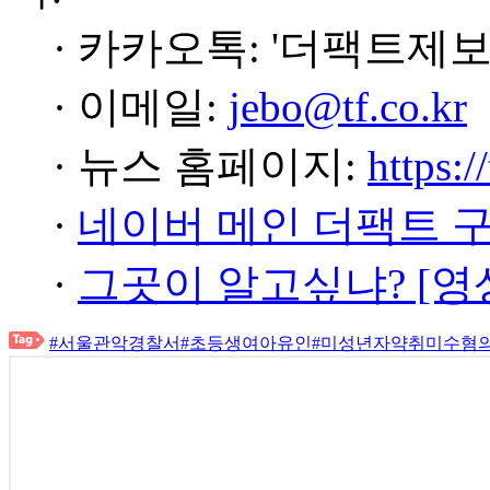
· 카카오톡: '더팩트제보
· 이메일:
jebo@tf.co.kr
· 뉴스 홈페이지:
https:/
·
네이버 메인 더팩트 
·
그곳이 알고싶냐? [영
#서울관악경찰서
#초등생여아유인
#미성년자약취미수혐