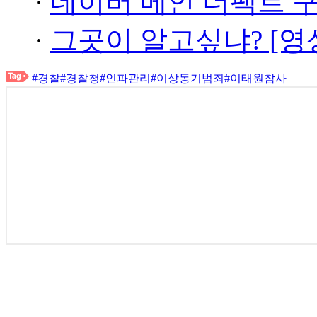
·
네이버 메인 더팩트 
·
그곳이 알고싶냐? [영
#경찰
#경찰청
#인파관리
#이상동기범죄
#이태원참사