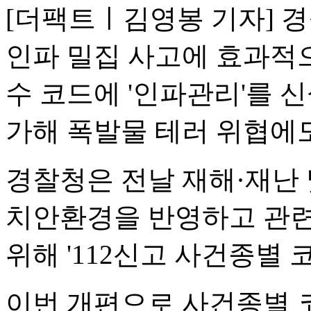
[더팩트ㅣ김영봉 기자] 경찰
인파 밀집 사고에 효과적으
수 코드에 '인파관리'를 신
가해 폭발물 테러 위협에
경찰청은 전날 재해·재난
치안환경을 반영하고 관련
위해 '112신고 사건종별 
이번 개편으로 사건종별 코