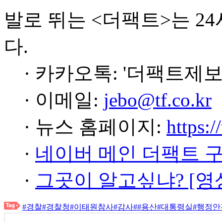
발로 뛰는 <더팩트>는 2
다.
· 카카오톡: '더팩트제보
· 이메일:
jebo@tf.co.kr
· 뉴스 홈페이지:
https:/
·
네이버 메인 더팩트 
·
그곳이 알고싶냐? [영
#경찰
#경찰청
#이태원참사
#감사
#
#용산
#대통령실
#행정안