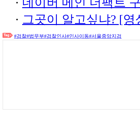
·
네이버 메인 더팩트 
·
그곳이 알고싶냐? [영
#검찰
#법무부
#검찰인사
#인사이동
#서울중앙지검