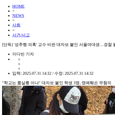
HOME
>
NEWS
>
사회
>
사건/사고
[단독] '성추행 의혹' 교수 비판 대자보 붙인 서울여대생…경찰
이다빈 기자
입력: 2025.07.31 14:32 / 수정: 2025.07.31 14:32
"학교는 룸살롱 아냐" 대자보 붙인 학생 3명, 명예훼손 무혐의