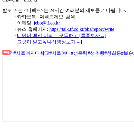
발로 뛰는 <더팩트>는 24시간 여러분의 제보를 기다립니다.
· 카카오톡: '더팩트제보' 검색
· 이메일:
jebo@tf.co.kr
· 뉴스 홈페이지:
https://talk.tf.co.kr/bbs/report/write
·
네이버 메인 더팩트 구독하고 [특종보자→]
·
그곳이 알고싶냐? [영상보기→]
#서울여자대학교
#서울여대
#성폭력
#성추행
#성희롱
#불송