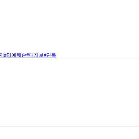
치
#명예훼손
#대자보
#단독