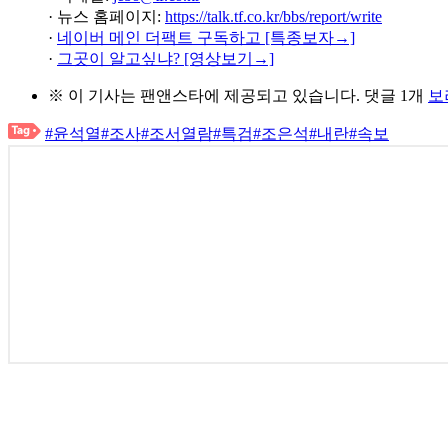
· 뉴스 홈페이지:
https://talk.tf.co.kr/bbs/report/write
·
네이버 메인 더팩트 구독하고 [특종보자→]
·
그곳이 알고싶냐? [영상보기→]
※ 이 기사는
팬앤스타
에 제공되고 있습니다.
댓글 1개
보
#윤석열
#조사
#조서열람
#특검
#조은석
#내란
#속보