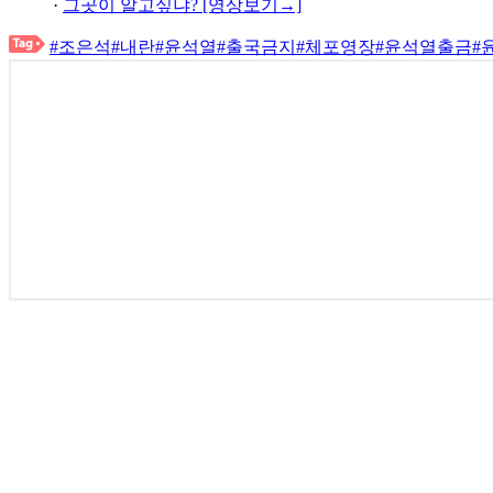
·
그곳이 알고싶냐? [영상보기→]
#조은석
#내란
#윤석열
#출국금지
#체포영장
#윤석열출금
#