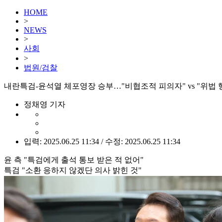
HOME
>
NEWS
>
사회
>
법원/검찰
내란특검-윤석열 체포영장 승부…"비협조적 피의자" vs "위법 
정채영 기자
입력: 2025.06.25 11:34 / 수정: 2025.06.25 11:34
윤 측 "특검에게 출석 통보 받은 적 없어"
특검 "소환 응하지 않겠단 의사 밝힌 것"