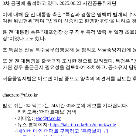
8차 공판에 출석하고 있다. 2025.06.23 사진공동취재단
이에 대해 윤 전 대통령 측은 "특검과 경찰은 명백히 별개의
여된 위법행위"라며 "법원이 신중하고 현명한 판단을 내려줄 것
윤 전 대통령 측은 "체포영장 청구 직후 특검 발족 후 일정 조
장"이었다고도 했다.
조 특검은 전날 특수공무집행방해 등 혐의로 서울중앙지법에 윤
또 윤 전 대통령을 출국금지 조치한 것으로 알려졌다. 특검은 
가된 경우 출금금지 필요성을 검토하여 조치하고, 공소유지 담
서울중앙지법은 이르면 이날 중으로 양측의 의견서를 검토한 후
chaezero@tf.co.kr
발로 뛰는 <더팩트>는 24시간 여러분의 제보를 기다립니다.
· 카카오톡: '더팩트제보' 검색
· 이메일:
jebo@tf.co.kr
· 뉴스 홈페이지:
https://talk.tf.co.kr/bbs/report/write
·
네이버 메인 더팩트 구독하고 [특종보자→]