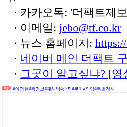
· 카카오톡: '더팩트제보
· 이메일:
jebo@tf.co.kr
· 뉴스 홈페이지:
https:/
·
네이버 메인 더팩트 
·
그곳이 알고싶냐? [영
#이명현
#특검보
#채해병
#순직
#무마
#외압
#특별검사