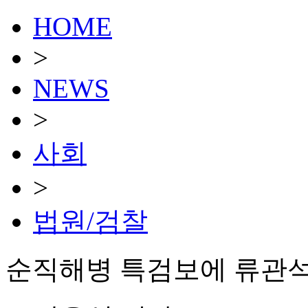
HOME
>
NEWS
>
사회
>
법원/검찰
순직해병 특검보에 류관석