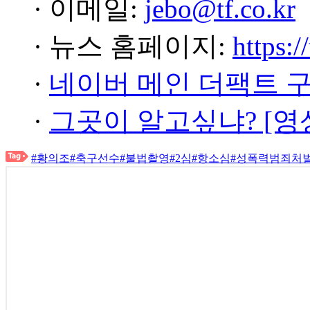
· 이메일:
jebo@tf.co.kr
· 뉴스 홈페이지:
https:/
·
네이버 메인 더팩트 
·
그곳이 알고싶냐? [영
#황의조
#축구선수
#불법촬영
#2심
#항소심
#성폭력범죄처