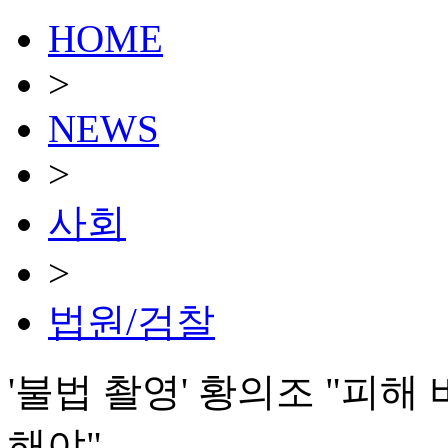
HOME
>
NEWS
>
사회
>
법원/검찰
'불법 촬영' 황의조 "피해
해야"